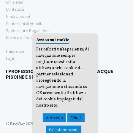
Chi siamo
Contattaci
Il mio account
Condizioni di vendita
Spedizioni e Pagamenti
Privacy & Cookie Policy
Avviso sui cookie
Per offrirti un'esperienza di
I miei ordini
navigazione sempre
Login
migliore questo sito
utilizza anche cookie di
I PROFESSIONISTI PER IL TRATTAMENTO ACQUE
partner selezionati.
PISCINE E SPA
Proseguendo la
navigazione o cliccando su
OK acconsenti all'utilizzo
dei cookie impiegati dal
nostro sito.
Accetta
Chiudi
© EasyWay 2024. All Rights Reserved.
Più informazioni