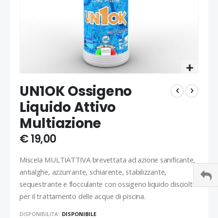
Vai
UN1OK Ossigeno
all'inizio
della
Liquido Attivo
galleria
Multiazione
di
immagini
€ 19,00
Miscela MULTIATTIVA brevettata ad azione sanificante,
antialghe, azzurrante, schiarente, stabilizzante,
sequestrante e flocculante con ossigeno liquido disciolto
per il trattamento delle acque di piscina.
DISPONIBILITA':
DISPONIBILE