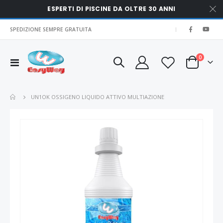
ESPERTI DI PISCINE DA OLTRE 30 ANNI
SPEDIZIONE SEMPRE GRATUITA
|
elementi
0
Toggle
Cart
Nav
UN1OK OSSIGENO LIQUIDO ATTIVO MULTIAZIONE
Vai
alla
fine
della
galleria
di
immagini